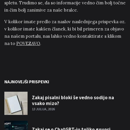
spletu. Trudimo se, da so informacije vedno čim bolj točne
in čim bolj zanimive za naše bralce.
V kolikor imate predlo za naslov naslednjega prispevka oz.
v kolikor imate kakšen članek, ki bi bil primeren za objavo
na našem portalu, nas lahko vedno kontaktirate s klikom
na to
POVEZAVO
.
NAJNOVEJŠI PRISPEVKI
Zakaj pisalni bloki še vedno sodijo na
vsako mizo?
13 JULIJA, 2026
Zakaj se o ChatGPT-ju toliko govori