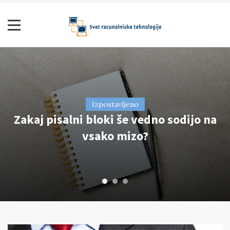
Skip
to
content
Svet računalniške tehnologije
Izpostavljeno
Izpostavljeno
Izpostavljeno
Zakaj pisalni bloki še vedno sodijo na
Mrzle noge so lahko simptom resne
Zobozdravstvo je pomembno za
zdravje vaših zob
vsako mizo?
bolezni