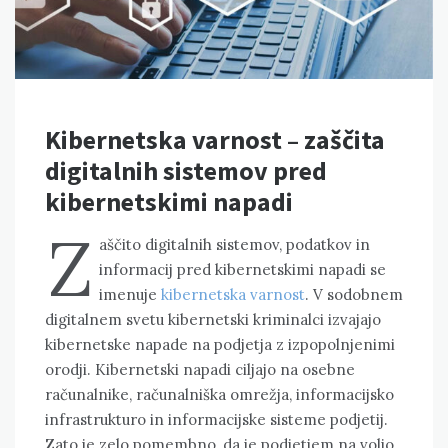
Kibernetska varnost – zaščita
digitalnih sistemov pred
kibernetskimi napadi
Z
aščito digitalnih sistemov, podatkov in
informacij pred kibernetskimi napadi se
imenuje
kibernetska varnost
. V sodobnem
digitalnem svetu kibernetski kriminalci izvajajo
kibernetske napade na podjetja z izpopolnjenimi
orodji. Kibernetski napadi ciljajo na osebne
računalnike, računalniška omrežja, informacijsko
infrastrukturo in informacijske sisteme podjetij.
Zato je zelo pomembno, da je podjetjem na voljo