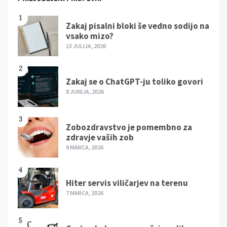
1
Zakaj pisalni bloki še vedno sodijo na
vsako mizo?
13 JULIJA, 2026
2
Zakaj se o ChatGPT-ju toliko govori
8 JUNIJA, 2026
3
Zobozdravstvo je pomembno za
zdravje vaših zob
9 MARCA, 2026
4
Hiter servis viličarjev na terenu
7 MARCA, 2026
5