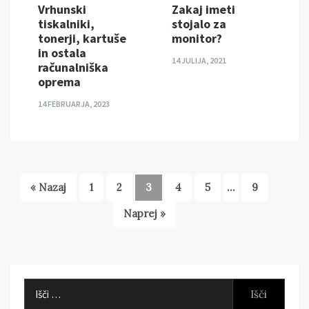
Vrhunski
Zakaj imeti
tiskalniki,
stojalo za
tonerji, kartuše
monitor?
in ostala
14 JULIJA, 2021
računalniška
oprema
14 FEBRUARJA, 2023
« Nazaj
1
2
3
4
5
…
9
Naprej »
Išči: