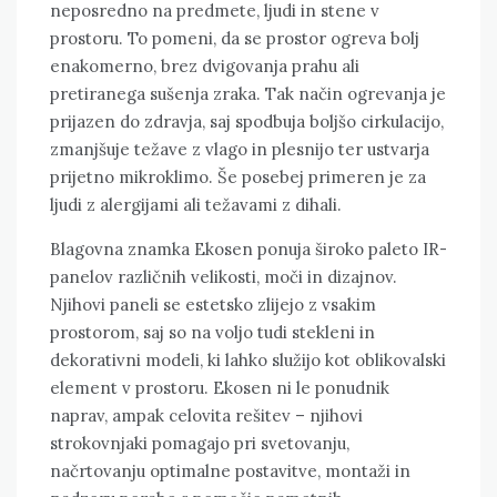
neposredno na predmete, ljudi in stene v
prostoru. To pomeni, da se prostor ogreva bolj
enakomerno, brez dvigovanja prahu ali
pretiranega sušenja zraka. Tak način ogrevanja je
prijazen do zdravja, saj spodbuja boljšo cirkulacijo,
zmanjšuje težave z vlago in plesnijo ter ustvarja
prijetno mikroklimo. Še posebej primeren je za
ljudi z alergijami ali težavami z dihali.
Blagovna znamka Ekosen ponuja široko paleto IR-
panelov različnih velikosti, moči in dizajnov.
Njihovi paneli se estetsko zlijejo z vsakim
prostorom, saj so na voljo tudi stekleni in
dekorativni modeli, ki lahko služijo kot oblikovalski
element v prostoru. Ekosen ni le ponudnik
naprav, ampak celovita rešitev – njihovi
strokovnjaki pomagajo pri svetovanju,
načrtovanju optimalne postavitve, montaži in