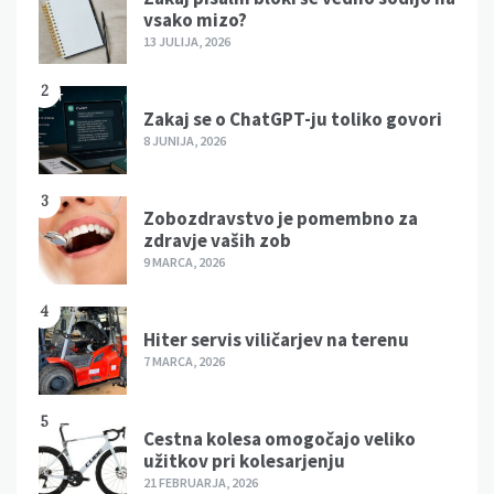
vsako mizo?
13 JULIJA, 2026
2
Zakaj se o ChatGPT-ju toliko govori
8 JUNIJA, 2026
3
Zobozdravstvo je pomembno za
zdravje vaših zob
9 MARCA, 2026
4
Hiter servis viličarjev na terenu
7 MARCA, 2026
5
Cestna kolesa omogočajo veliko
užitkov pri kolesarjenju
21 FEBRUARJA, 2026