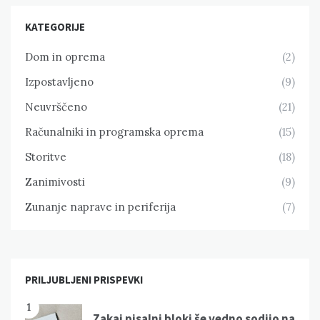
KATEGORIJE
Dom in oprema
(2)
Izpostavljeno
(9)
Neuvrščeno
(21)
Računalniki in programska oprema
(15)
Storitve
(18)
Zanimivosti
(9)
Zunanje naprave in periferija
(7)
PRILJUBLJENI PRISPEVKI
1
Zakaj pisalni bloki še vedno sodijo na