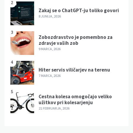
2
Zakaj se o ChatGPT-ju toliko govori
8 JUNIJA, 2026
3
Zobozdravstvo je pomembno za
zdravje vaših zob
9 MARCA, 2026
4
Hiter servis viličarjev na terenu
7 MARCA, 2026
5
Cestna kolesa omogočajo veliko
užitkov pri kolesarjenju
21 FEBRUARJA, 2026