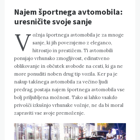
Najem športnega avtomobila:
uresničite svoje sanje
V
ožnja športnega avtomobila je za mnoge
sanje, ki jih povezujemo z eleganco,
hitrostjo in prestižem. Ti avtomobili
ponujajo vrhunsko zmogljivost, edinstveno
oblikovanje in občutek svobode na cesti, ki ga ne
more ponuditi noben drug tip vozila. Ker pa je
nakup takšnega avtomobila za večino ljudi
predrag, postaja najem športnega avtomobila vse
bolj priljubljena možnost. Tako si lahko vsakdo
privošči izkušnjo vrhunske vožnje, ne da bi moral
zapraviti vse svoje premoženje.