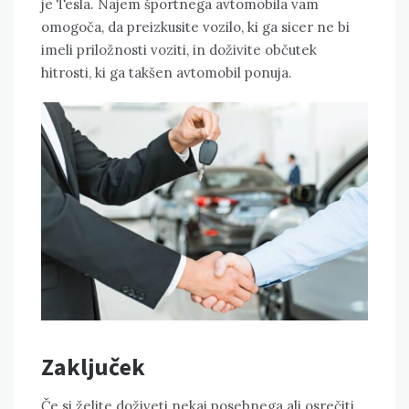
je Tesla. Najem športnega avtomobila vam
omogoča, da preizkusite vozilo, ki ga sicer ne bi
imeli priložnosti voziti, in doživite občutek
hitrosti, ki ga takšen avtomobil ponuja.
Zaključek
Če si želite doživeti nekaj posebnega ali osrečiti