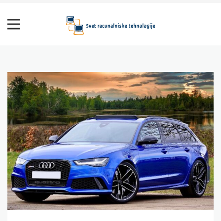
Skip
to
content
Svet računalniške tehnologije