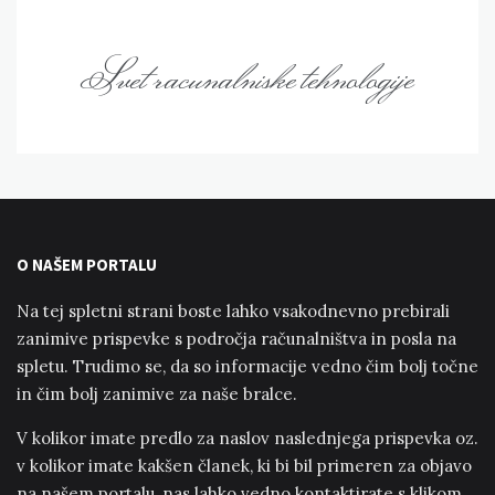
Svet racunalniske tehnologije
O NAŠEM PORTALU
Na tej spletni strani boste lahko vsakodnevno prebirali
zanimive prispevke s področja računalništva in posla na
spletu. Trudimo se, da so informacije vedno čim bolj točne
in čim bolj zanimive za naše bralce.
V kolikor imate predlo za naslov naslednjega prispevka oz.
v kolikor imate kakšen članek, ki bi bil primeren za objavo
na našem portalu, nas lahko vedno kontaktirate s klikom