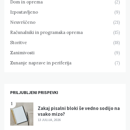
Dom in oprema
(2)
Izpostavljeno
(9)
Neuvrščeno
(21)
Računalniki in programska oprema
(15)
Storitve
(18)
Zanimivosti
(9)
Zunanje naprave in periferija
(7)
PRILJUBLJENI PRISPEVKI
1
Zakaj pisalni bloki še vedno sodijo na
vsako mizo?
13 JULIJA, 2026