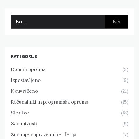
Išči:
KATEGORIJE
Dom in oprema
(2)
Izpostavljeno
(9)
Neuvrščeno
(21)
Računalniki in programska oprema
(15)
Storitve
(18)
Zanimivosti
(9)
Zunanje naprave in periferija
(7)