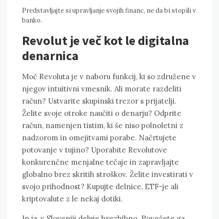
Predstavljajte si upravljanje svojih financ, ne da bi stopili v
banko.
Revolut je več kot le digitalna
denarnica
Moč Revoluta je v naboru funkcij, ki so združene v
njegov intuitivni vmesnik. Ali morate razdeliti
račun? Ustvarite skupinski trezor s prijatelji.
Želite svoje otroke naučiti o denarju? Odprite
račun, namenjen tistim, ki še niso polnoletni z
nadzorom in omejitvami porabe. Načrtujete
potovanje v tujino? Uporabite Revolutove
konkurenčne menjalne tečaje in zapravljajte
globalno brez skritih stroškov. Želite investirati v
svojo prihodnost? Kupujte delnice, ETF-je ali
kriptovalute z le nekaj dotiki.
In ja, v Sloveniji deluje brezhibno. Povežete ga