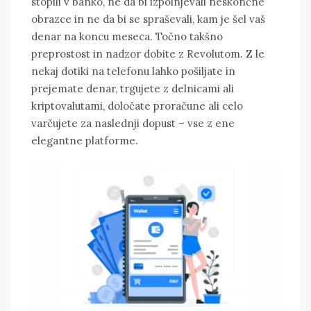
stopili v banko, ne da bi izpolnjevali neskončne
obrazce in ne da bi se spraševali, kam je šel vaš
denar na koncu meseca. Točno takšno
preprostost in nadzor dobite z Revolutom. Z le
nekaj dotiki na telefonu lahko pošiljate in
prejemate denar, trgujete z delnicami ali
kriptovalutami, določate proračune ali celo
varčujete za naslednji dopust – vse z ene
elegantne platforme.