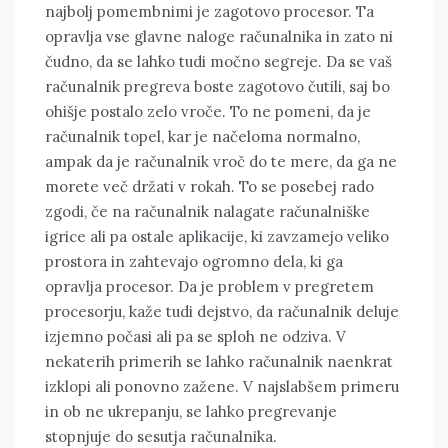
najbolj pomembnimi je zagotovo procesor. Ta
opravlja vse glavne naloge računalnika in zato ni
čudno, da se lahko tudi močno segreje. Da se vaš
računalnik pregreva boste zagotovo čutili, saj bo
ohišje postalo zelo vroče. To ne pomeni, da je
računalnik topel, kar je načeloma normalno,
ampak da je računalnik vroč do te mere, da ga ne
morete več držati v rokah. To se posebej rado
zgodi, če na računalnik nalagate računalniške
igrice ali pa ostale aplikacije, ki zavzamejo veliko
prostora in zahtevajo ogromno dela, ki ga
opravlja procesor. Da je problem v pregretem
procesorju, kaže tudi dejstvo, da računalnik deluje
izjemno počasi ali pa se sploh ne odziva. V
nekaterih primerih se lahko računalnik naenkrat
izklopi ali ponovno zažene. V najslabšem primeru
in ob ne ukrepanju, se lahko pregrevanje
stopnjuje do sesutja računalnika.