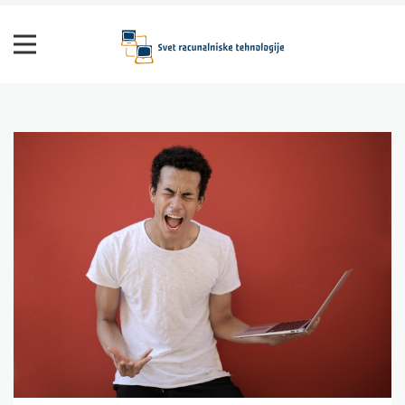
Skip
to
content
Svet računalniške tehnologije