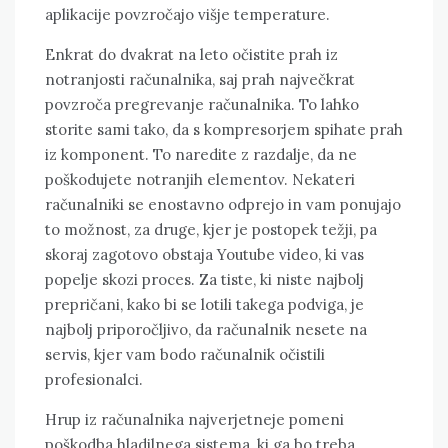
aplikacije povzročajo višje temperature.
Enkrat do dvakrat na leto očistite prah iz
notranjosti računalnika, saj prah največkrat
povzroča pregrevanje računalnika. To lahko
storite sami tako, da s kompresorjem spihate prah
iz komponent. To naredite z razdalje, da ne
poškodujete notranjih elementov. Nekateri
računalniki se enostavno odprejo in vam ponujajo
to možnost, za druge, kjer je postopek težji, pa
skoraj zagotovo obstaja Youtube video, ki vas
popelje skozi proces. Za tiste, ki niste najbolj
prepričani, kako bi se lotili takega podviga, je
najbolj priporočljivo, da računalnik nesete na
servis, kjer vam bodo računalnik očistili
profesionalci.
Hrup iz računalnika najverjetneje pomeni
poškodba hladilnega sistema, ki ga bo treba