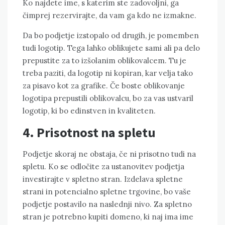
Ko najdete ime, s katerim ste zadovoljni, ga
čimprej rezervirajte, da vam ga kdo ne izmakne.
Da bo podjetje izstopalo od drugih, je pomemben
tudi logotip. Tega lahko oblikujete sami ali pa delo
prepustite za to izšolanim oblikovalcem. Tu je
treba paziti, da logotip ni kopiran, kar velja tako
za pisavo kot za grafike. Če boste oblikovanje
logotipa prepustili oblikovalcu, bo za vas ustvaril
logotip, ki bo edinstven in kvaliteten.
4. Prisotnost na spletu
Podjetje skoraj ne obstaja, če ni prisotno tudi na
spletu. Ko se odločite za ustanovitev podjetja
investirajte v spletno stran. Izdelava spletne
strani in potencialno spletne trgovine, bo vaše
podjetje postavilo na naslednji nivo. Za spletno
stran je potrebno kupiti domeno, ki naj ima ime