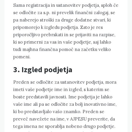
Sama registracija in ustanovitev podjetja, sploh če
se odločite za s.p. ni prevelik finančni zalogaj, se
pa naberejo stroški za druge dodatne stvari, ki
pripomorejo k izgledu podjetja. Zato je res
priporočljivo prebrskati in se prijaviti na razpise,
ki so primerni za vas in vaše podjetje, saj lahko
tudi majhna finančna pomoč na začetku veliko
pomeni.
3. Izgled podjetja
Preden se odločite za ustanovitev podjetja, mora
imeti vaše podjetje ime in izgled, s katerim se
boste predstavili javnosti. Ime podjetja je lahko
vaše ime ali pa se odločite za bolj inovativno ime,
ki bo predstavljalo vašo znamko. Preden se
preveč navežete na ime, v AJPESU preverite, da
tega imena ne uporablja nobeno drugo podjetje.