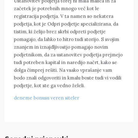
Ustanovitev podjetja torej ni mala malica in za
začetek je potrebnih mnogo več kot le
registracija podjetja. V ta namen so nekatera
podjetja, kot je Odpri podjetje specializirana, da
tistim, ki želijo brez skrbi odpreti podjetje
pomagajo, da lahko to hitro tudi storijo. S svojim
znanjem in iznajdljivostjo pomagajo novim
podjetnikom, da za ustanovitev podjetja prejmejo
tudi potreben kapital in naredijo načrt, kako se
dolga čimprej rešiti. Na vsako vprašanje vam
bodo znali odgovoriti in kmalu boste tudi vi vodili
podjetje, kot ste ga vedno želeli.
deneme bonusu veren siteler