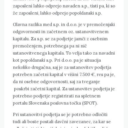
zaposleni lahko odprejo navaden s.p., tisti pa, ki so
že zaposleni, lahko odprejo popoldanski s.p.
Glavna razlika med s.p. in d.o.o. je v premoženjski
odgovornosti in začetnem oz. ustanovitvenem
kapitalu. Za s.p. se za podjetje jamči z osebnim
premoženjem, potrebnega pa ni nič
ustanovitvenega kapitala. To velja tako za navadni
kot popoldanski s.p. Pri d.o.o. pa je situacija
nekoliko drugačna, saj je za ustanovitev podjetja
potreben začetni kapital v višini 7.500 €, res pa je,
da ni osebne odgovornosti, saj za tveganje
poskrbi začetni kapital. Za ustanovitev podjetja je
potrebno podjetje registrirati na spletnem
portalu Slovenska poslovna točka (SPOT).
Pri ustanovitvi podjetja se je potrebno odločiti
tudi ali boste postali davčni zavezanec, za kar se