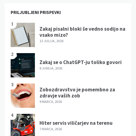
PRILJUBLJENI PRISPEVKI
1
Zakaj pisalni bloki še vedno sodijo na
vsako mizo?
13 JULIJA, 2026
2
Zakaj se o ChatGPT-ju toliko govori
8 JUNIJA, 2026
3
Zobozdravstvo je pomembno za
zdravje vaših zob
9 MARCA, 2026
4
Hiter servis viličarjev na terenu
7 MARCA, 2026