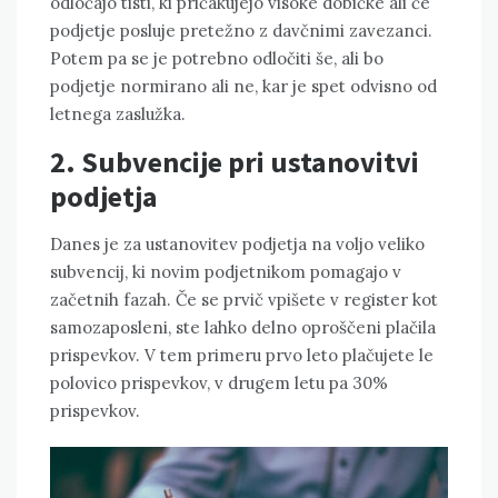
odločajo tisti, ki pričakujejo visoke dobičke ali če
podjetje posluje pretežno z davčnimi zavezanci.
Potem pa se je potrebno odločiti še, ali bo
podjetje normirano ali ne, kar je spet odvisno od
letnega zaslužka.
2. Subvencije pri ustanovitvi
podjetja
Danes je za ustanovitev podjetja na voljo veliko
subvencij, ki novim podjetnikom pomagajo v
začetnih fazah. Če se prvič vpišete v register kot
samozaposleni, ste lahko delno oproščeni plačila
prispevkov. V tem primeru prvo leto plačujete le
polovico prispevkov, v drugem letu pa 30%
prispevkov.