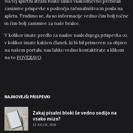
Na tej spletni strani boste lahko vsakodnevno prebirali
zanimive prispevke s področja računalništva in posla na
spletu. Trudimo se, da so informacije vedno čim bolj točne
in čim bolj zanimive za naše bralce.
V kolikor imate predlo za naslov naslednjega prispevka oz.
v kolikor imate kakšen članek, ki bi bil primeren za objavo
na našem portalu, nas lahko vedno kontaktirate s klikom
na to
POVEZAVO
.
NAJNOVEJŠI PRISPEVKI
Zakaj pisalni bloki še vedno sodijo na
vsako mizo?
13 JULIJA, 2026