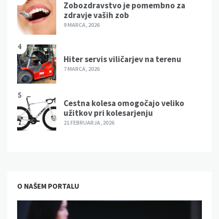
Zobozdravstvo je pomembno za
zdravje vaših zob
9 MARCA, 2026
4
Hiter servis viličarjev na terenu
7 MARCA, 2026
5
Cestna kolesa omogočajo veliko
užitkov pri kolesarjenju
21 FEBRUARJA, 2026
O NAŠEM PORTALU