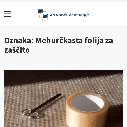
Skip
to
content
Svet računalniške tehnologije
Oznaka:
Mehurčkasta folija za
zaščito