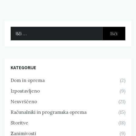
Išči:
KATEGORIJE
Dom in oprema
(2)
Izpostavljeno
(9)
Neuvrščeno
(21)
Računalniki in programska oprema
(15)
Storitve
(18)
Zanimivosti
(9)