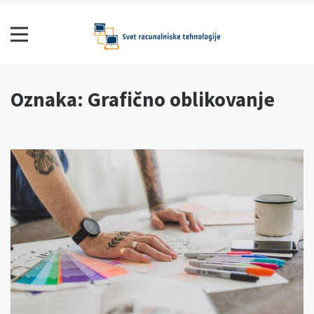
Skip
to
content
Svet računalniške tehnologije
Oznaka:
Grafično oblikovanje