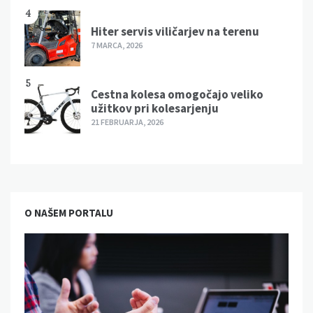
4
Hiter servis viličarjev na terenu
7 MARCA, 2026
5
Cestna kolesa omogočajo veliko
užitkov pri kolesarjenju
21 FEBRUARJA, 2026
O NAŠEM PORTALU