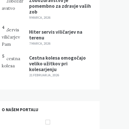
Zobozdravstvo je
pomembno za zdravje vaših
zob
9 MARCA, 2026
4
Hiter servis viličarjev na
terenu
7 MARCA, 2026
5
Cestna kolesa omogočajo
veliko užitkov pri
kolesarjenju
21 FEBRUARJA, 2026
O NAŠEM PORTALU