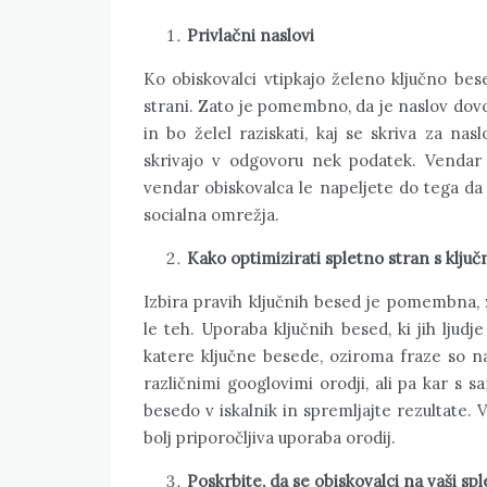
Privlačni naslovi
Ko obiskovalci vtipkajo želeno ključno bese
strani. Zato je pomembno, da je naslov dovo
in bo želel raziskati, kaj se skriva za nas
skrivajo v odgovoru nek podatek. Vendar 
vendar obiskovalca le napeljete do tega da 
socialna omrežja.
Kako optimizirati spletno stran s klju
Izbira pravih ključnih besed je pomembna, 
le teh. Uporaba ključnih besed, ki jih ljudj
katere ključne besede, oziroma fraze so n
različnimi googlovimi orodji, ali pa kar s 
besedo v iskalnik in spremljajte rezultate.
bolj priporočljiva uporaba orodij.
Poskrbite, da se obiskovalci na vaši spl