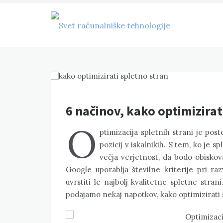
Skip
to
content
Svet računalniške
tehnologije
6 načinov, kako optimizirat
O
ptimizacija spletnih strani je pos
pozicij v iskalnikih. S tem, ko je 
večja verjetnost, da bodo obiskoval
Google uporablja številne kriterije pri raz
uvrstiti le najbolj kvalitetne spletne stran
podajamo nekaj napotkov, kako optimizirati s