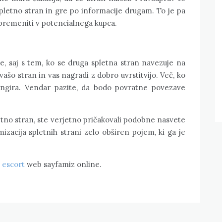
pletno stran in gre po informacije drugam. To je pa
 spremeniti v potencialnega kupca.
 saj s tem, ko se druga spletna stran navezuje na
vašo stran in vas nagradi z dobro uvrstitvijo. Več, ko
rangira. Vendar pazite, da bodo povratne povezave
letno stran, ste verjetno pričakovali podobne nasvete
mizacija spletnih strani zelo obširen pojem, ki ga je
l escort
web sayfamiz online.