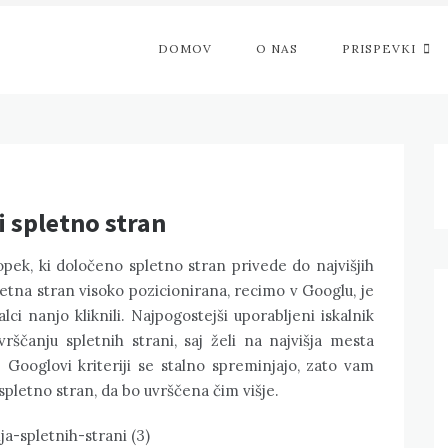
DOMOV
O NAS
PRISPEVKI
i spletno stran
topek, ki določeno spletno stran privede do najvišjih
spletna stran visoko pozicionirana, recimo v Googlu, je
ci nanjo kliknili. Najpogostejši uporabljeni iskalnik
vrščanju spletnih strani, saj želi na najvišja mesta
i. Googlovi kriteriji se stalno spreminjajo, zato vam
pletno stran, da bo uvrščena čim višje.