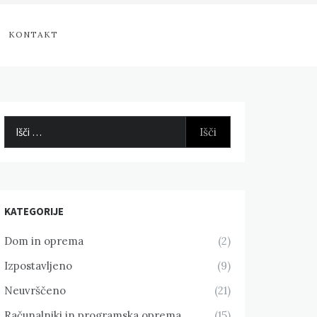
KONTAKT
Išči:
KATEGORIJE
Dom in oprema
(2)
Izpostavljeno
(9)
Neuvrščeno
(21)
Računalniki in programska oprema
(15)