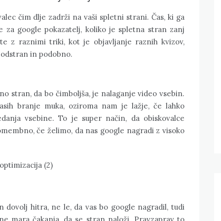
ec čim dlje zadrži na vaši spletni strani. Čas, ki ga
je za google pokazatelj, koliko je spletna stran zanj
e z raznimi triki, kot je objavljanje raznih kvizov,
 podstran in podobno.
no stran, da bo čimboljša, je nalaganje video vsebin.
asih branje muka, oziroma nam je lažje, če lahko
danja vsebine. To je super način, da obiskovalce
pomembno, če želimo, da nas google nagradi z visoko
 dovolj hitra, ne le, da vas bo google nagradil, tudi
ne mara čakanja, da se stran naloži. Pravzaprav to