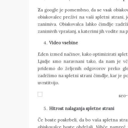
Za google je pomembno, da se vsak obiskoval
obiskovalec preživi na vaši spletni strani, 
zanimiva. Obiskovalca lahko čimdlje zadržit
zanimivih vprašanj, s katerimi jih vodite na
Video vsebine
Eden izmed načinov, kako optimizirati splet
Ljudje smo naravnani tako, da nam je vč
pridemo do željenih odgovorov preko gle
zadržimo na spletni strani čimdlje, kar je 
uvrstitvijo.
Hitrost nalaganja spletne strani
Če boste poskrbeli, da bo vaša spletna stran
obiskovalce boste obdržali. Nihče namreč 