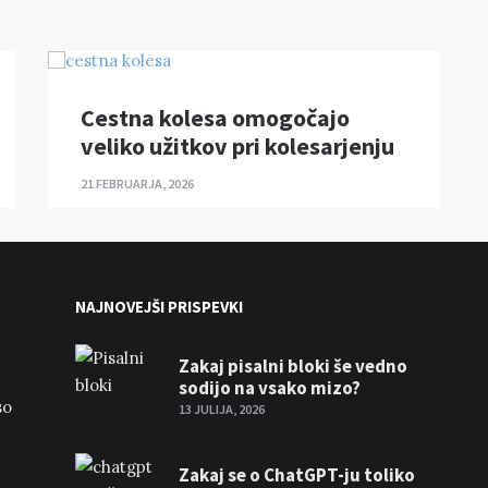
Cestna kolesa omogočajo
veliko užitkov pri kolesarjenju
21 FEBRUARJA, 2026
NAJNOVEJŠI PRISPEVKI
Zakaj pisalni bloki še vedno
sodijo na vsako mizo?
so
13 JULIJA, 2026
Zakaj se o ChatGPT-ju toliko