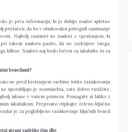
do, je prva informacija, ki jo dobijo naslov spletne
lj privlačen, da bo v obiskovalcu pritegnil zanimanje
lovom. Najbolj zanimivi so naslovi z vprašanjem, ki
pri takem naslovu pazite, da ne razkrijete vsega,
ga klikne. Naslovi naj bodo ločeni za iskalnike in za
čnimi besedami?
zato se pred kreiranjem vsebine lotite raziskovanja
e ne uporabljajo je nesmiselna, zato dobro raziščite,
ajbolj iskane v vašem primeru. Pomagate si lahko z
samim iskalnikom. Preprosto vtipkajte želeno ključno
 Vendar je za poglobljeno raziskovanje ključnih besed
etni strani zadržijo čim dlje