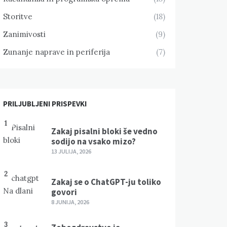
Storitve
(18)
Zanimivosti
(9)
Zunanje naprave in periferija
(7)
PRILJUBLJENI PRISPEVKI
1
Zakaj pisalni bloki še vedno
sodijo na vsako mizo?
13 JULIJA, 2026
2
Zakaj se o ChatGPT-ju toliko
govori
8 JUNIJA, 2026
3