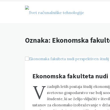
Skip
to
content
Svet računalniške
tehnologije
Oznaka:
Ekonomska fakult
Ekonomska fakulteta nudi 
V
zadnjih letih postaja študij ekonomi
svetovno gospodarstvo vse bolj soo
študente, ki se želijo vključiti v štev
ustanov za ekonomsko izobraževanje v držav