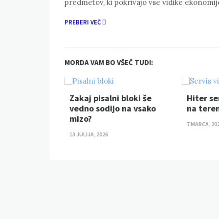
predmetov, ki pokrivajo vse vidike ekonomij
PREBERI VEČ
MORDA VAM BO VŠEČ TUDI:
pritegnejo
Zakaj pisalni bloki še
Hiter se
vedno sodijo na vsako
na tere
mizo?
7 MARCA, 20
13 JULIJA, 2026