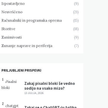
Izpostavljeno
(9)
Neuvrščeno
(21)
Računalniki in programska oprema
(15)
Storitve
(18)
Zanimivosti
(9)
kovit dizajn
Zunanje naprave in periferija
(7)
Plakati, ki pritegnejo
ženke za močnejšo
pozornost
poznavnost
20 MAJA, 2025
IJA, 2025
PRILJUBLJENI PRISPEVKI
1
Zakaj pisalni bloki še vedno
sodijo na vsako mizo?
13 JULIJA, 2026
2
Zakaj se o ChatGPT-ju toliko