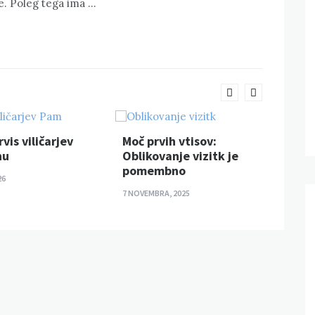
e. Poleg tega ima …
Učin
rvis viličarjev
Moč prvih vtisov:
zlo
nu
Oblikovanje vizitk je
pre
pomembno
26
13 JUN
7 NOVEMBRA, 2025