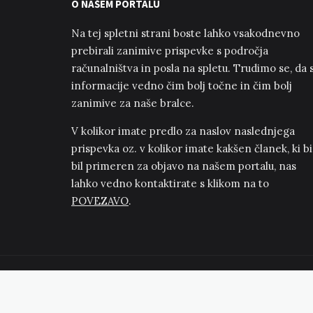
O NAŠEM PORTALU
Na tej spletni strani boste lahko vsakodnevno
prebirali zanimive prispevke s področja
računalništva in posla na spletu. Trudimo se, da 
informacije vedno čim bolj točne in čim bolj
zanimive za naše bralce.
V kolikor imate predlo za naslov naslednjega
prispevka oz. v kolikor imate kakšen članek, ki bi
bil primeren za objavo na našem portalu, nas
lahko vedno kontaktirate s klikom na to
POVEZAVO
.
© 2026 | Svet računalniške tehnologije | www.dinokomp.