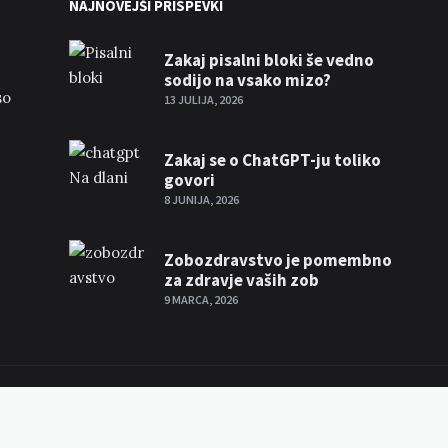
NAJNOVEJŠI PRISPEVKI
Zakaj pisalni bloki še vedno
sodijo na vsako mizo?
so
13 JULIJA, 2026
Zakaj se o ChatGPT-ju toliko
govori
8 JUNIJA, 2026
Zobozdravstvo je pomembno
za zdravje vaših zob
9 MARCA, 2026
si