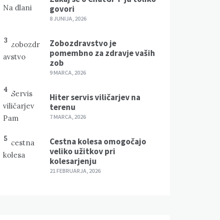
govori
8 JUNIJA, 2026
3
Zobozdravstvo je
pomembno za zdravje vaših
zob
9 MARCA, 2026
4
Hiter servis viličarjev na
terenu
7 MARCA, 2026
5
Cestna kolesa omogočajo
veliko užitkov pri
kolesarjenju
21 FEBRUARJA, 2026